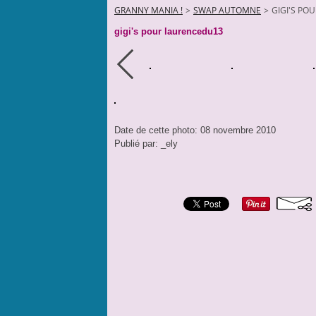
GRANNY MANIA !
>
SWAP AUTOMNE
>
GIGI'S PO
gigi's pour laurencedu13
Date de cette photo: 08 novembre 2010
Publié par: _ely